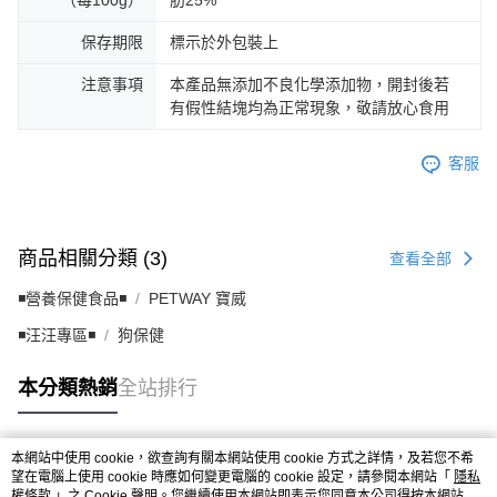
保存期限
標示於外包裝上
注意事項
本產品無添加不良化學添加物，開封後若
有假性結塊均為正常現象，敬請放心食用
客服
商品相關分類 (3)
查看全部
◾營養保健食品◾
PETWAY 寶威
◾汪汪專區◾
狗保健
本分類熱銷
全站排行
本網站中使用 cookie，欲查詢有關本網站使用 cookie 方式之詳情，及若您不希
熱門標籤
望在電腦上使用 cookie 時應如何變更電腦的 cookie 設定，請參閱本網站「
隱私
權條款
」之 Cookie 聲明。您繼續使用本網站即表示您同意本公司得按本網站使