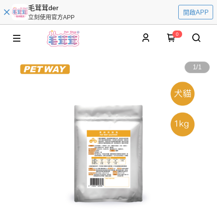
毛茸茸der
開啟APP
立刻使用官方APP
0
1
/
1