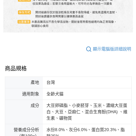
顯示電腦版詳細說明
商品規格
產地
台灣
適用對象
全齡犬貓
成分
大豆卵磷脂、小麥胚芽、玉米、濃縮大豆蛋
白、大豆、亞麻仁、混合生育酚(DHA) 、維
生素、礦物質
營養成分分析
水份8.0%、灰分6.0%、蛋白質20.3%、脂
（每100g）
肪25%