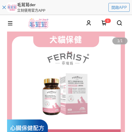
毛茸茸der
開啟APP
立刻使用官方APP
0
1
/
1