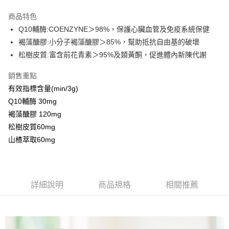
LINE Pay
商品特色
Apple Pay
Q10輔酶:COENZYNE＞98%，保護心臟血管及免疫系統保健
褐藻醣膠:小分子褐藻醣膠＞85%，幫助抵抗自由基的破壞
街口支付
松樹皮質:富含前花青素＞95%及類黃酮，促進體內新陳代謝
全盈+PAY
銷售重點
ATM付款
有效指標含量(min/3g)
Q10輔酶 30mg
運送方式
褐藻醣膠 120mg
全家取貨付款
松樹皮質60mg
每筆NT$60，滿NT$1,000(含以上)免運費
山楂萃取60mg
付款後全家取貨
每筆NT$60，滿NT$1,000(含以上)免運費
詳細說明
商品規格
相關推薦
7-11取貨付款
每筆NT$60，滿NT$1,000(含以上)免運費
付款後7-11取貨