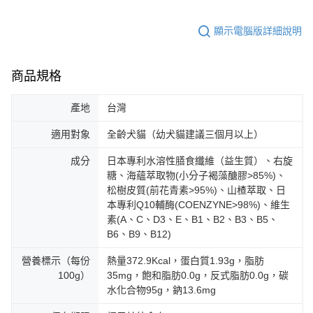
顯示電腦版詳細說明
商品規格
產地
台灣
適用對象
全齡犬貓（幼犬貓建議三個月以上）
成分
日本專利水溶性膳食纖維（益生質）、右旋
糖、海蘊萃取物(小分子褐藻醣膠>85%)、
松樹皮質(前花青素>95%)、山楂萃取、日
本專利Q10輔酶(COENZYNE>98%)、維生
素(A、C、D3、E、B1、B2、B3、B5、
B6、B9、B12)
營養標示（每份
熱量372.9Kcal，蛋白質1.93g，脂肪
100g）
35mg，飽和脂肪0.0g，反式脂肪0.0g，碳
水化合物95g，鈉13.6mg