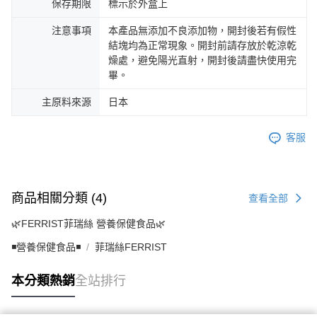
保存期限
標示於外盒上
注意事項
本產品無添加不良添加物，開封後若有假性
結塊均為正常現象。開封前請存放於乾涼乾
燥處，避免陽光直射，開封後請盡快使用完
畢。
主原料來源
日本
客服
商品相關分類 (4)
查看全部
🌿FERRIST菲瑞絲 營養保健食品🌿
◾營養保健食品◾
菲瑞絲FERRIST
本分類熱銷
全站排行