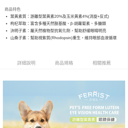
LINE Pay
商品特色
Apple Pay
葉黃素質：游離型葉黃素20%及玉米黃素4%(消旋+反式)
枸杞萃取：富含多種天然胺基酸、β-胡蘿蔔素、多醣類
街口支付
決明子素：屬天然植物型抗氧化劑，幫助舒緩眼睛明亮
全盈+PAY
山桑子素：幫助視紫質(Rhodopsin)重生，維持眼部血液循環
ATM付款
運送方式
詳細說明
商品規格
相關推薦
全家取貨付款
每筆NT$60，滿NT$1,000(含以上)免運費
付款後全家取貨
每筆NT$60，滿NT$1,000(含以上)免運費
7-11取貨付款
每筆NT$60，滿NT$1,000(含以上)免運費
付款後7-11取貨