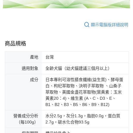
顯示電腦版詳細說明
商品規格
產地
台灣
適用對象
全齡犬貓（幼犬貓建議三個月以上）
成分
日本專利可溶性膳食纖維(益生質)、酵母蛋
白、枸杞萃取物、決明子萃取物 、山桑子
萃取物、美國金盞花萃取物(葉黃素：玉米
黃素20：4)、維生素 (A、C、D3、E、
B1、B2、B3、B5、B6、B9、B12)
營養成分分析
水分2.5g，灰分1.3g，脂肪0.0g，蛋白質
（每100g）
2.7g，碳水化合物93.5g