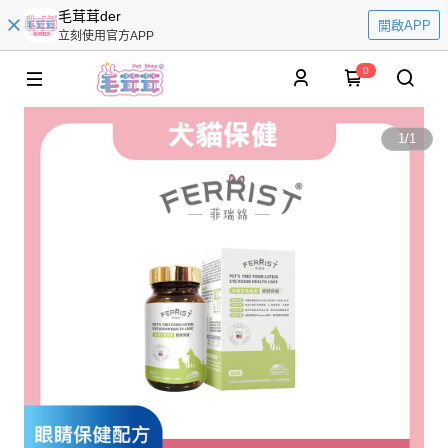
毛茸茸der
開啟APP
立刻使用官方APP
0
1
/
1