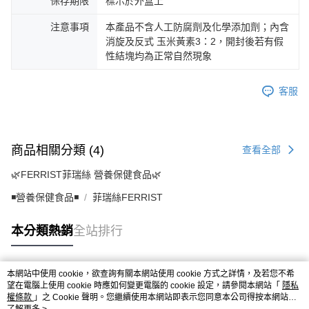
保存期限
標示於外盒上
注意事項
本產品不含人工防腐劑及化學添加劑；內含
消旋及反式 玉米黃素3：2，開封後若有假
性結塊均為正常自然現象
客服
商品相關分類 (4)
查看全部
🌿FERRIST菲瑞絲 營養保健食品🌿
◾營養保健食品◾
菲瑞絲FERRIST
本分類熱銷
全站排行
本網站中使用 cookie，欲查詢有關本網站使用 cookie 方式之詳情，及若您不希
熱門標籤
望在電腦上使用 cookie 時應如何變更電腦的 cookie 設定，請參閱本網站「
隱私
權條款
」之 Cookie 聲明。您繼續使用本網站即表示您同意本公司得按本網站使