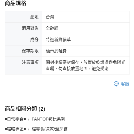
商品規格
產地
台灣
適用對象
全齡貓
成分
特選新鮮貓草
保存期限
標示於罐身
注意事項
開封後請密封保存，放置於乾燥處避免陽光
直曬，勿直接放置地面，避免受潮
客服
商品相關分類 (2)
◾日常零食◾
PANTOP邦比系列
◾喵喵專區◾
貓零食/凍乾/潔牙錠