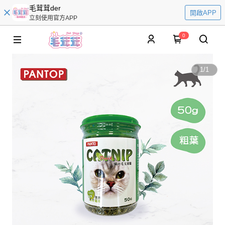
毛茸茸der
開啟APP
立刻使用官方APP
0
1
/
1