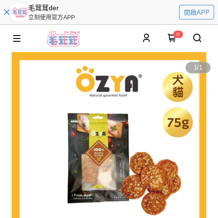
毛茸茸der
開啟APP
立刻使用官方APP
0
1
/
1