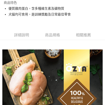
商品特色
Apple Pay
優質雞肉蛋白，含多種維生素及礦物質
犬貓均可食用，是訓練獎勵及日常最佳零食
街口支付
Google Pay
全盈+PAY
詳細說明
商品規格
相關推薦
ATM付款
運送方式
全家取貨付款
每筆NT$60，滿NT$1,000(含以上)免運費
付款後全家取貨
每筆NT$60，滿NT$1,000(含以上)免運費
7-11取貨付款
每筆NT$60，滿NT$1,000(含以上)免運費