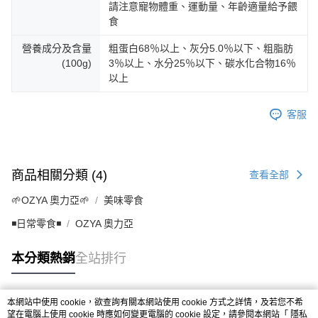
請注意寵物體重、運動量、年齡適量給予餵
食
營養成分及含量
粗蛋白68％以上、灰分5.0％以下、粗脂肪
(100g)
3％以上、水分25％以下、碳水化合物16％
以上
客服
商品相關分類 (4)
查看全部
🌱OZYA 奧力亞🌱
美味零食
◾日常零食◾
OZYA 奧力亞
本分類熱銷
全站排行
本網站中使用 cookie，欲查詢有關本網站使用 cookie 方式之詳情，及若您不希
熱門標籤
望在電腦上使用 cookie 時應如何變更電腦的 cookie 設定，請參閱本網站「
隱私