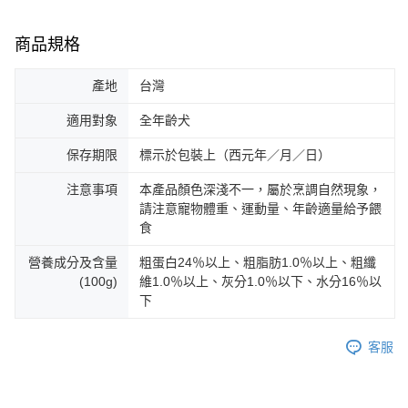
商品規格
產地
台灣
適用對象
全年齡犬
保存期限
標示於包裝上（西元年／月／日）
注意事項
本產品顏色深淺不一，屬於烹調自然現象，
請注意寵物體重、運動量、年齡適量給予餵
食
營養成分及含量
粗蛋白24％以上、粗脂肪1.0％以上、粗纖
(100g)
維1.0％以上、灰分1.0％以下、水分16％以
下
客服