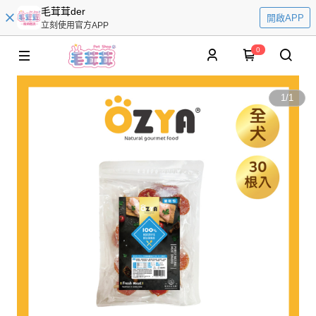
毛茸茸der
開啟APP
立刻使用官方APP
0
1
/
1