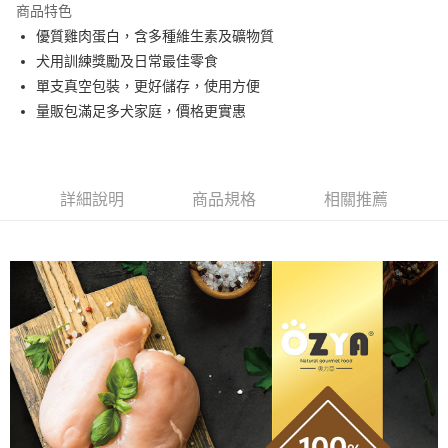
商品特色
Apple Pay
優質雞肉蛋白，含多種維生素及礦物質
犬用訓練獎勵及日常最佳零食
街口支付
單支真空包裝，更好儲存，使用方便
Google Pay
量販包滿足多犬家庭，價格更實惠
全盈+PAY
ATM付款
詳細說明
商品規格
相關推薦
運送方式
全家取貨付款
每筆NT$60，滿NT$1,000(含以上)免運費
付款後全家取貨
每筆NT$60，滿NT$1,000(含以上)免運費
7-11取貨付款
每筆NT$60，滿NT$1,000(含以上)免運費