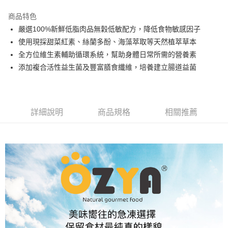
LINE Pay
商品特色
Apple Pay
嚴選100%新鮮低脂肉品無穀低敏配方，降低食物敏感因子
使用現採甜菜紅素、絲蘭多酚、海藻萃取等天然植萃草本
街口支付
全方位維生素輔助循環系統，幫助身體日常所需的營養素
全盈+PAY
添加複合活性益生菌及豐富膳食纖維，培養建立腸道益菌
ATM付款
運送方式
詳細說明
商品規格
相關推薦
全家取貨付款
每筆NT$60，滿NT$1,000(含以上)免運費
付款後全家取貨
每筆NT$60，滿NT$1,000(含以上)免運費
7-11取貨付款
每筆NT$60，滿NT$1,000(含以上)免運費
付款後7-11取貨