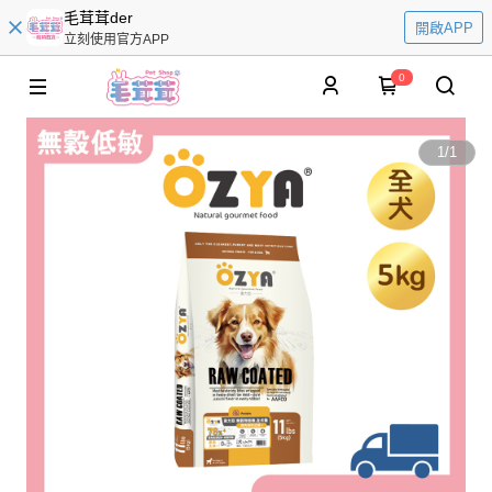
毛茸茸der
開啟APP
立刻使用官方APP
0
1
/
1