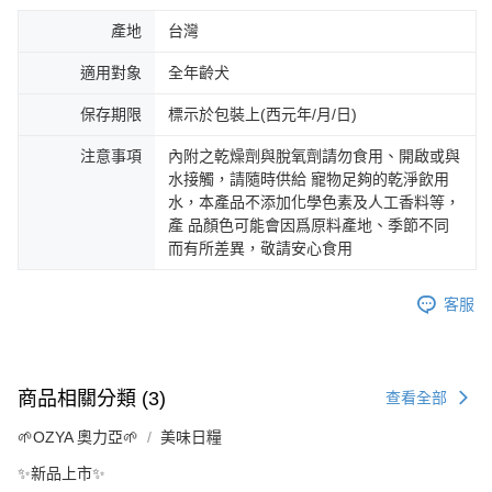
產地
台灣
適用對象
全年齡犬
保存期限
標示於包裝上(西元年/月/日)
注意事項
內附之乾燥劑與脫氧劑請勿食用、開啟或與
水接觸，請隨時供給 寵物足夠的乾淨飲用
水，本產品不添加化學色素及人工香料等，
產 品顏色可能會因爲原料產地、季節不同
而有所差異，敬請安心食用
客服
商品相關分類 (3)
查看全部
🌱OZYA 奧力亞🌱
美味日糧
✨新品上市✨