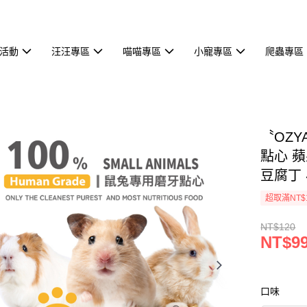
活動
汪汪專區
喵喵專區
小寵專區
爬蟲專區
〝OZ
點心 
豆腐丁
超取滿NT$
NT$120
NT$9
口味