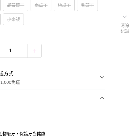
胡蘿蔔丁
南瓜丁
地瓜丁
紫薯丁
小米飯
清除
紀錄
送方式
1,000免運
次付款
付款
動物磨牙，保護牙齒健康