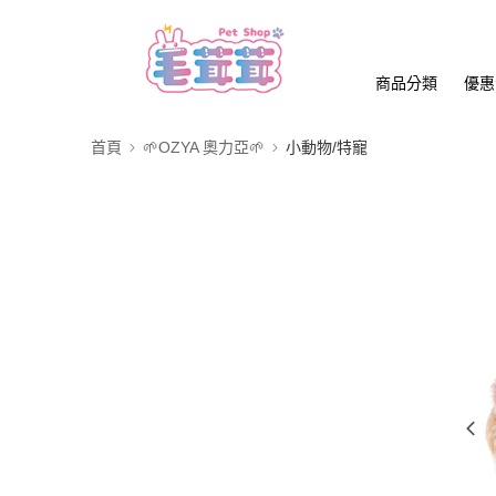
商品分類
優惠
首頁
🌱OZYA 奧力亞🌱
小動物/特寵