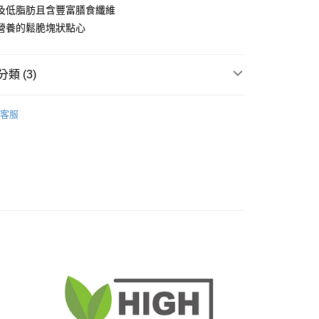
及低脂肪且含豐富膳食纖維
營養的鬆脆塊狀點心
類 (3)
奧力亞🌱
小動物/特寵
客服
專區◾
OZYA 奧力亞
◾
小寵零食
付款
0，滿NT$1,000(含以上)免運費
家取貨
0，滿NT$1,000(含以上)免運費
付款
0，滿NT$1,000(含以上)免運費
1取貨