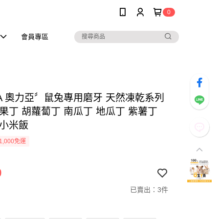
0
會員專區
YA 奧力亞〞鼠兔專用磨牙 天然凍乾系列
蘋果丁 胡蘿蔔丁 南瓜丁 地瓜丁 紫薯丁
 小米飯
1,000免運
9
已賣出：3件