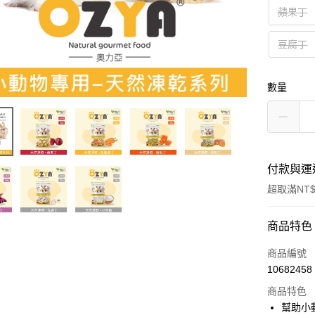
蘋果丁
豆腐丁
數量
付款與運
超取滿NT$
付款方式
商品特色
信用卡一
商品編號
10682458
超商取貨
商品特色
LINE Pay
幫助小