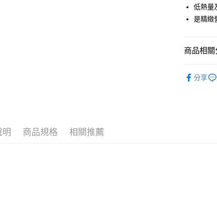
低熱量
Apple Pay
是精緻
街口支付
全盈+PAY
商品相關分
ATM付款
🌱OZYA 
分享
◾兔子老鼠
運送方式
◾小寵專區
全家取貨
每筆NT$6
說明
商品規格
相關推薦
付款後全
每筆NT$6
7-11取貨
每筆NT$6
付款後7-1